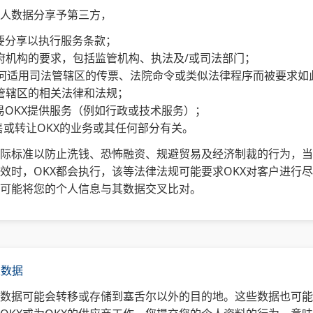
个人数据分享予第三方，
有必要分享以执行服务条款；
界政府机构的要求，包括监管机构、执法及/或司法部门；
X 因任何适用司法管辖区的传票、法院命令或类似法律程序而被要求如
法管辖区的相关法律和法规；
欧易OKX提供服务（例如行政或技术服务）；
出售或转让OKX的业务或其任何部分有关。
国际标准以防止洗钱、恐怖融资、规避贸易及经济制裁的行为，
效时，OKX都会执行，该等法律法规可能要求OKX对客户进行
可能将您的个人信息与其数据交叉比对。
人数据
的数据可能会转移或存储到塞舌尔以外的目的地。这些数据也可