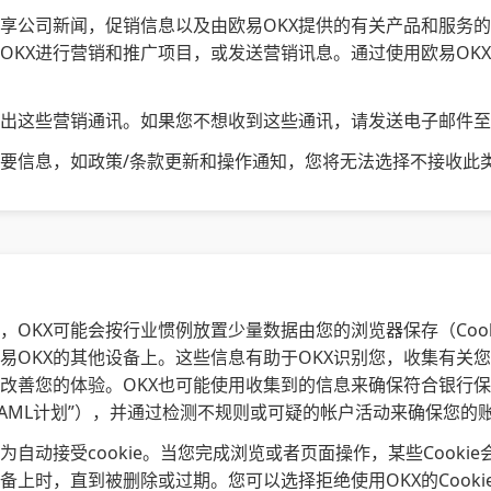
分享公司新闻，促销信息以及由欧易OKX提供的有关产品和服务的
OKX进行营销和推广项目，或发送营销讯息。通过使用欧易OK
退出这些营销通讯。如果您不想收到这些通讯，请发送电子邮件
要信息，如政策/条款更新和操作通知，您将无法选择不接收此
时，OKX可能会按行业惯例放置少量数据由您的浏览器保存（Cook
易OKX的其他设备上。这些信息有助于OKX识别您，收集有关您
改善您的体验。OKX也可能使用收集到的信息来确保符合银行保密
SA / AML计划”），并通过检测不规则或可疑的帐户活动来确保您
自动接受cookie。当您完成浏览或者页面操作，某些Cookie会
备上时，直到被删除或过期。您可以选择拒绝使用OKX的Cook